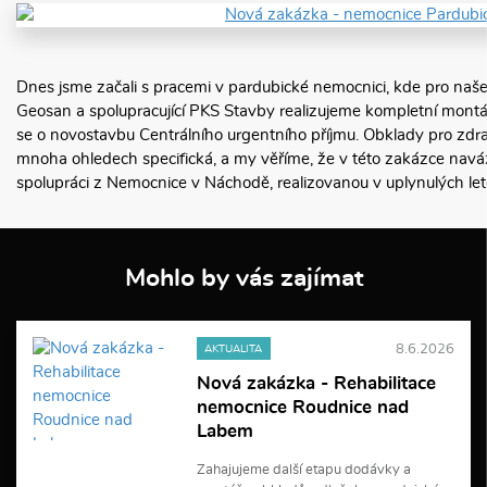
Dnes jsme začali s pracemi v pardubické nemocnici, kde pro naš
Geosan a spolupracující PKS Stavby realizujeme kompletní montá
se o novostavbu Centrálního urgentního příjmu. Obklady pro zdra
mnoha ohledech specifická, a my věříme, že v této zakázce na
spolupráci z Nemocnice v Náchodě, realizovanou v uplynulých le
Mohlo by vás zajímat
8.6.2026
AKTUALITA
Nová zakázka - Rehabilitace
nemocnice Roudnice nad
Labem
Zahajujeme další etapu dodávky a