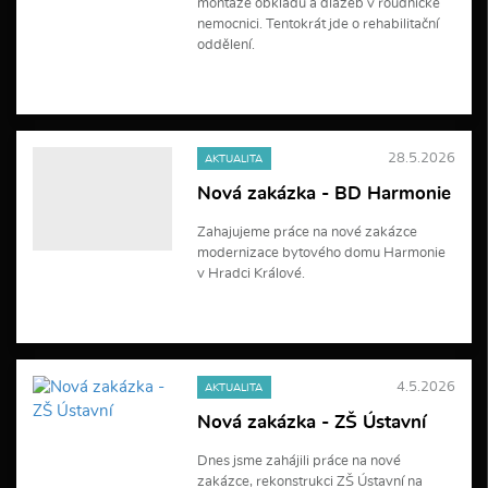
montáže obkladů a dlažeb v roudnické
nemocnici. Tentokrát jde o rehabilitační
oddělení.
V
í
c
e
28.5.2026
AKTUALITA
i
n
Nová zakázka - BD Harmonie
f
o
Zahajujeme práce na nové zakázce
r
modernizace bytového domu Harmonie
m
a
v Hradci Králové.
c
í
V
í
c
e
4.5.2026
AKTUALITA
i
n
Nová zakázka - ZŠ Ústavní
f
o
Dnes jsme zahájili práce na nové
r
zakázce, rekonstrukci ZŠ Ústavní na
m