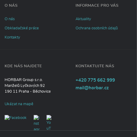
n
O NÁS
INFORMACE PRO VÁS
f
o
r
O nás
Aktuality
m
Obkladačské práce
Ochrana osobních údajů
a
c
Kontakty
í
KDE NÁS NAJDETE
KONTAKTUJTE NÁS
Tel
efon:
HORBAR Group s.r.o.
+420
775
662
999
Manželů Lyčkových 92
E-
mail@horbar.cz
190 11
Praha - Běchovice
mail:
Ukázat na mapě