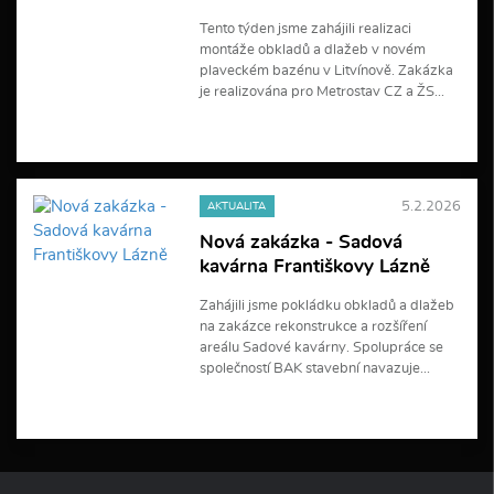
r
m
Tento týden jsme zahájili realizaci
a
montáže obkladů a dlažeb v novém
c
plaveckém bazénu v Litvínově. Zakázka
í
je realizována pro Metrostav CZ a ŽS...
V
í
c
e
5.2.2026
AKTUALITA
i
n
Nová zakázka - Sadová
f
kavárna Františkovy Lázně
o
r
m
Zahájili jsme pokládku obkladů a dlažeb
a
na zakázce rekonstrukce a rozšíření
c
areálu Sadové kavárny. Spolupráce se
í
společností BAK stavební navazuje...
V
í
c
e
i