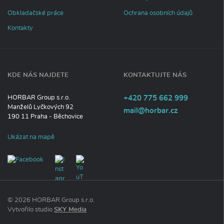
m
Obkladačské práce
Ochrana osobních údajů
a
c
Kontakty
í
KDE NÁS NAJDETE
KONTAKTUJTE NÁS
Tel
efon:
HORBAR Group s.r.o.
+420
775
662
999
Manželů Lyčkových 92
E-
mail@horbar.cz
190 11
Praha - Běchovice
mail:
Ukázat na mapě
© 2026 HORBAR Group s.r.o.
P
Vytvořilo studio
SKY Media
ř
e