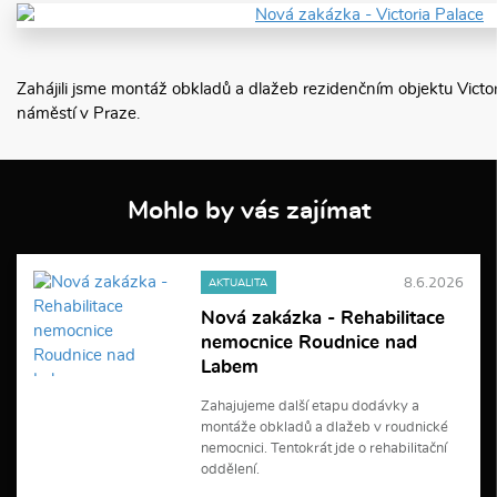
Zahájili jsme montáž obkladů a dlažeb rezidenčním objektu Victo
náměstí v Praze.
Mohlo by vás zajímat
8.6.2026
AKTUALITA
Nová zakázka - Rehabilitace
nemocnice Roudnice nad
Labem
Zahajujeme další etapu dodávky a
montáže obkladů a dlažeb v roudnické
nemocnici. Tentokrát jde o rehabilitační
oddělení.