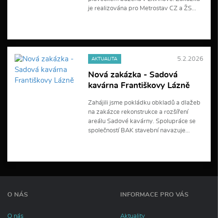
í
je realizována pro Metrostav CZ a ŽS...
V
í
c
e
5.2.2026
AKTUALITA
i
n
Nová zakázka - Sadová
f
kavárna Františkovy Lázně
o
r
m
Zahájili jsme pokládku obkladů a dlažeb
a
na zakázce rekonstrukce a rozšíření
c
areálu Sadové kavárny. Spolupráce se
í
společností BAK stavební navazuje...
V
í
c
e
i
n
O NÁS
INFORMACE PRO VÁS
f
o
r
O nás
Aktuality