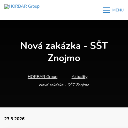
MENU
M
M
Nová zakázka - SŠT
Znojmo
HORBAR Group
Aktuality
Nová zakázka - SŠT Znojmo
23.3.2026