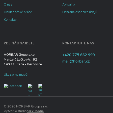
o
r
O nás
Aktuality
m
Obkladačské práce
Ochrana osobních údajů
a
c
Kontakty
í
KDE NÁS NAJDETE
KONTAKTUJTE NÁS
Tel
efon:
HORBAR Group s.r.o.
+420
775
662
999
Manželů Lyčkových 92
E-
mail@horbar.cz
190 11
Praha - Běchovice
mail:
Ukázat na mapě
© 2026 HORBAR Group s.r.o.
P
Vytvořilo studio
SKY Media