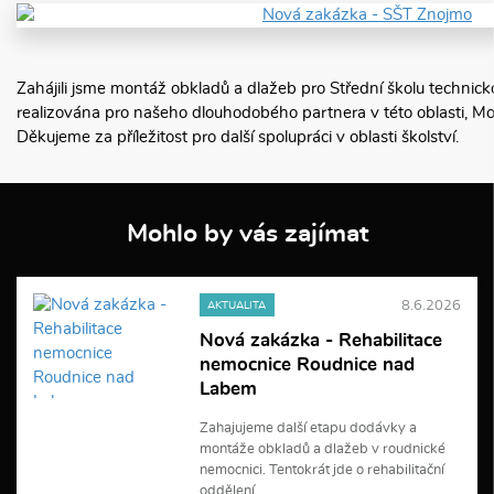
Zahájili jsme montáž obkladů a dlažeb pro Střední školu technic
realizována pro našeho dlouhodobého partnera v této oblasti, Mo
Děkujeme za příležitost pro další spolupráci v oblasti školství.
Mohlo by vás zajímat
8.6.2026
AKTUALITA
Nová zakázka - Rehabilitace
nemocnice Roudnice nad
Labem
Zahajujeme další etapu dodávky a
montáže obkladů a dlažeb v roudnické
nemocnici. Tentokrát jde o rehabilitační
oddělení.