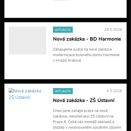
V
í
c
e
28.5.2026
AKTUALITA
i
n
Nová zakázka - BD Harmonie
f
o
Zahajujeme práce na nové zakázce
r
modernizace bytového domu Harmonie
m
a
v Hradci Králové.
c
í
V
í
c
e
4.5.2026
AKTUALITA
i
n
Nová zakázka - ZŠ Ústavní
f
o
Dnes jsme zahájili práce na nové
r
zakázce, rekonstrukci ZŠ Ústavní na
m
a
Praze 8. Čeká nás montáž obkladů a
c
dlažeb v renovovaném sociálním zázemí