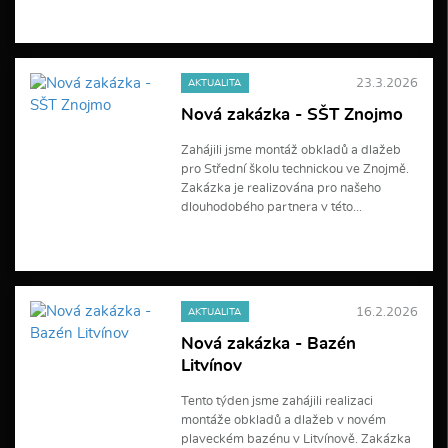
V
í
c
e
23.3.2026
AKTUALITA
i
n
Nová zakázka - SŠT Znojmo
f
o
Zahájili jsme montáž obkladů a dlažeb
r
pro Střední školu technickou ve Znojmě.
m
a
Zakázka je realizována pro našeho
c
dlouhodobého partnera v této...
í
V
í
c
e
16.2.2026
AKTUALITA
i
n
Nová zakázka - Bazén
f
Litvínov
o
r
m
Tento týden jsme zahájili realizaci
a
montáže obkladů a dlažeb v novém
c
plaveckém bazénu v Litvínově. Zakázka