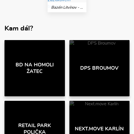
Bazén Litvínov - 07/2026 práce na zážitkovém bazénu
Kam dál?
BD NA HOMOLI
DPS BROUMOV
ŽATEC
RETAIL PARK
NEXT.MOVE KARLÍN
POLIČKA