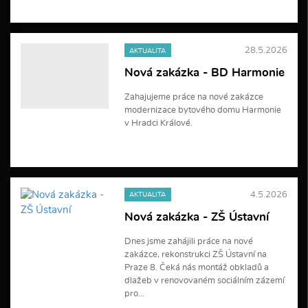
V
í
c
e
28.5.2026
AKTUALITA
i
n
Nová zakázka - BD Harmonie
f
o
Zahajujeme práce na nové zakázce
r
modernizace bytového domu Harmonie
m
a
v Hradci Králové.
c
í
V
í
c
e
4.5.2026
AKTUALITA
i
n
Nová zakázka - ZŠ Ústavní
f
o
Dnes jsme zahájili práce na nové
r
zakázce, rekonstrukci ZŠ Ústavní na
m
a
Praze 8. Čeká nás montáž obkladů a
c
dlažeb v renovovaném sociálním zázemí
í
pro...