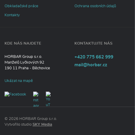
m
Obkladačské práce
Ochrana osobních údajů
a
c
Kontakty
í
KDE NÁS NAJDETE
KONTAKTUJTE NÁS
Tel
efon:
HORBAR Group s.r.o.
+420
775
662
999
Manželů Lyčkových 92
E-
mail@horbar.cz
190 11
Praha - Běchovice
mail:
Ukázat na mapě
© 2026 HORBAR Group s.r.o.
P
Vytvořilo studio
SKY Media
ř
e