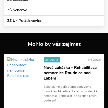
ZŠ Šeberov
ZŠ Uhlířské Janovice
Mohlo by vás zajímat
8.6.2026
AKTUALITA
Nová zakázka - Rehabilitace
nemocnice Roudnice nad
Labem
Zahajujeme další etapu dodávky a
montáže obkladů a dlažeb v roudnické
nemocnici. Tentokrát jde o rehabilitační
oddělení.