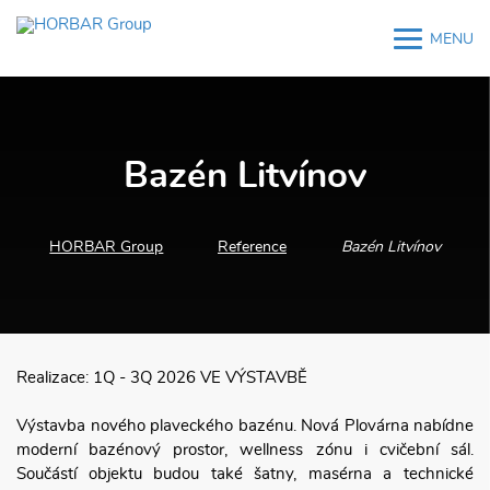
MENU
M
M
Bazén Litvínov
HORBAR Group
Reference
Bazén Litvínov
Realizace: 1Q - 3Q 2026 VE VÝSTAVBĚ
Výstavba nového plaveckého bazénu. Nová Plovárna nabídne
moderní bazénový prostor, wellness zónu i cvičební sál.
Součástí objektu budou také šatny, masérna a technické