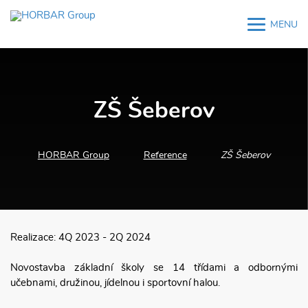
MENU
M
M
ZŠ Šeberov
HORBAR Group
Reference
ZŠ Šeberov
Realizace: 4Q 2023 - 2Q 2024
Novostavba základní školy se 14 třídami a odbornými
učebnami, družinou, jídelnou i sportovní halou.