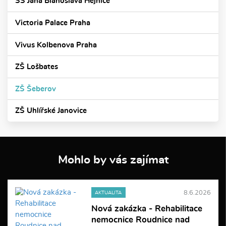
SŠ Jana Blahoslava Hejnice
Victoria Palace Praha
Vivus Kolbenova Praha
ZŠ Lošbates
ZŠ Šeberov
ZŠ Uhlířské Janovice
Mohlo by vás zajímat
8.6.2026
AKTUALITA
Nová zakázka - Rehabilitace
nemocnice Roudnice nad