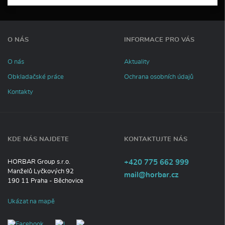
í
c
e
i
n
O NÁS
INFORMACE PRO VÁS
f
o
r
O nás
Aktuality
m
Obkladačské práce
Ochrana osobních údajů
a
c
Kontakty
í
KDE NÁS NAJDETE
KONTAKTUJTE NÁS
Tel
efon:
HORBAR Group s.r.o.
+420
775
662
999
Manželů Lyčkových 92
E-
mail@horbar.cz
190 11
Praha - Běchovice
mail:
Ukázat na mapě