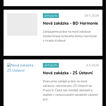
V
í
c
e
28.5.2026
AKTUALITA
i
n
Nová zakázka - BD Harmonie
f
o
Zahajujeme práce na nové zakázce
r
modernizace bytového domu Harmonie
m
a
v Hradci Králové.
c
í
V
í
c
e
4.5.2026
AKTUALITA
i
n
Nová zakázka - ZŠ Ústavní
f
o
Dnes jsme zahájili práce na nové
r
zakázce, rekonstrukci ZŠ Ústavní na
m
a
Praze 8. Čeká nás montáž obkladů a
c
dlažeb v renovovaném sociálním zázemí
í
pro...