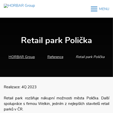
MENU
M
M
Retail park Polička
HORBAR Group
Reference
Retail park Polička
Realizace: 4Q 2023
Retail park rozšiřuje nákupní možnosti města Polička. Další
spolupráce s firmou Welkin, jedním z nejlepších stavitelů retail
parků v ČR.