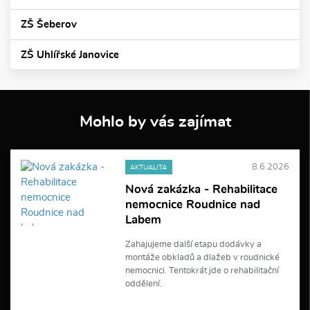
ZŠ Šeberov
ZŠ Uhlířské Janovice
Mohlo by vás zajímat
8.6.2026
AKTUALITA
Nová zakázka - Rehabilitace
nemocnice Roudnice nad
Labem
Zahajujeme další etapu dodávky a
montáže obkladů a dlažeb v roudnické
nemocnici. Tentokrát jde o rehabilitační
oddělení.