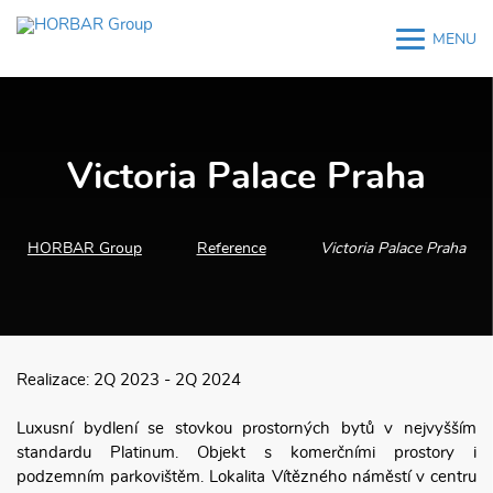
MENU
M
M
Victoria Palace Praha
HORBAR Group
Reference
Victoria Palace Praha
Realizace: 2Q 2023 - 2Q 2024
Luxusní bydlení se stovkou prostorných bytů v nejvyšším
standardu Platinum. Objekt s komerčními prostory i
podzemním parkovištěm. Lokalita Vítězného náměstí v centru