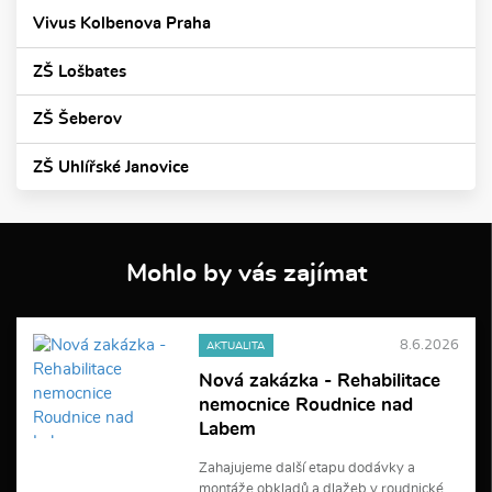
Vivus Kolbenova Praha
ZŠ Lošbates
ZŠ Šeberov
ZŠ Uhlířské Janovice
Mohlo by vás zajímat
8.6.2026
AKTUALITA
Nová zakázka - Rehabilitace
nemocnice Roudnice nad
Labem
Zahajujeme další etapu dodávky a
montáže obkladů a dlažeb v roudnické