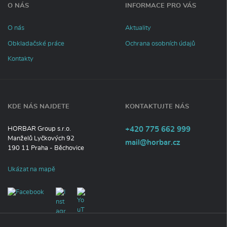
n
O NÁS
INFORMACE PRO VÁS
f
o
r
O nás
Aktuality
m
Obkladačské práce
Ochrana osobních údajů
a
c
Kontakty
í
KDE NÁS NAJDETE
KONTAKTUJTE NÁS
Tel
efon:
HORBAR Group s.r.o.
+420
775
662
999
Manželů Lyčkových 92
E-
mail@horbar.cz
190 11
Praha - Běchovice
mail:
Ukázat na mapě