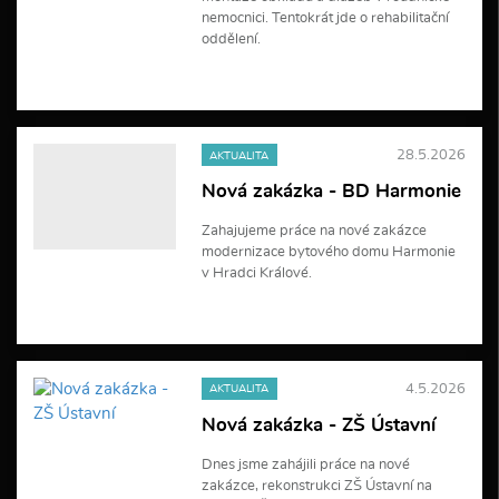
nemocnici. Tentokrát jde o rehabilitační
oddělení.
V
í
c
e
28.5.2026
AKTUALITA
i
n
Nová zakázka - BD Harmonie
f
o
Zahajujeme práce na nové zakázce
r
modernizace bytového domu Harmonie
m
a
v Hradci Králové.
c
í
V
í
c
e
4.5.2026
AKTUALITA
i
n
Nová zakázka - ZŠ Ústavní
f
o
Dnes jsme zahájili práce na nové
r
zakázce, rekonstrukci ZŠ Ústavní na
m